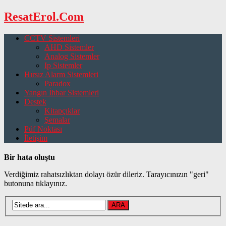
ResatErol.Com
CCTV Sistemleri
AHD Sistemler
Analog Sistemler
Ip Sistemler
Hırsız Alarm Sistemleri
Paradox
Yangın İhbar Sistemleri
Destek
Kitapçıklar
Şemalar
Püf Noktası
İletişim
Bir hata oluştu
Verdiğimiz rahatsızlıktan dolayı özür dileriz. Tarayıcınızın "geri"
butonuna tıklayınız.