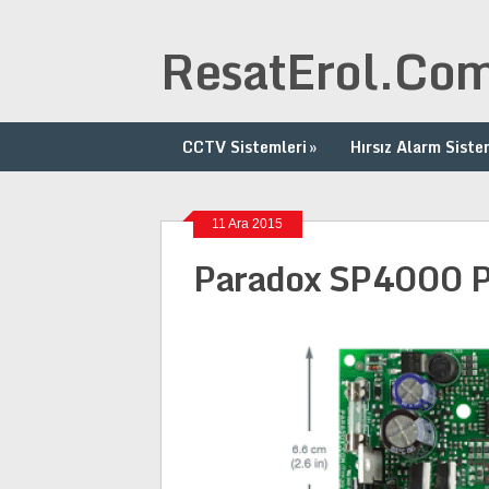
ResatErol.Co
CCTV Sistemleri
»
Hırsız Alarm Siste
11 Ara 2015
Paradox SP4000 Pa