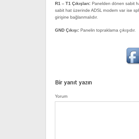
R1 – T1 Çıkışları:
Panelden dönen sabit hat 
sabit hat üzerinde ADSL modem var ise split
girişine bağlanmalıdır.
GND Çıkışı:
Panelin topraklama çıkışıdır.
Bir yanıt yazın
Yorum