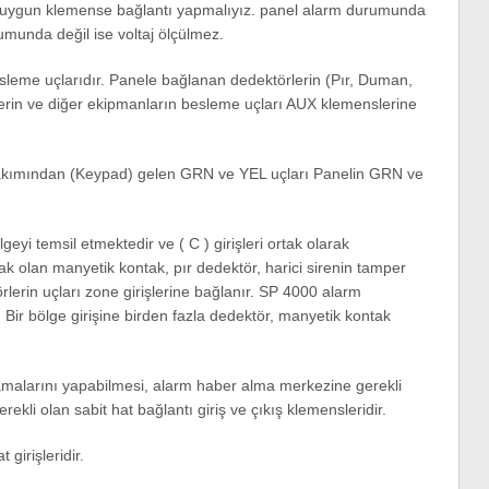
ğine uygun klemense bağlantı yapmalıyız. panel alarm durumunda
umunda değil ise voltaj ölçülmez.
esleme uçlarıdır. Panele bağlanan dedektörlerin (Pır, Duman,
nlerin ve diğer ekipmanların besleme uçları AUX klemenslerine
takımından (Keypad) gelen GRN ve YEL uçları Panelin GRN ve
eyi temsil etmektedir ve ( C ) girişleri ortak olarak
k olan manyetik kontak, pır dedektör, harici sirenin tamper
rlerin uçları zone girişlerine bağlanır. SP 4000 alarm
 Bir bölge girişine birden fazla dedektör, manyetik kontak
amalarını yapabilmesi, alarm haber alma merkezine gerekli
erekli olan sabit hat bağlantı giriş ve çıkış klemensleridir.
girişleridir.