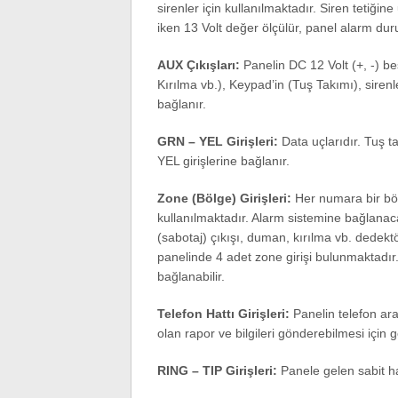
sirenler için kullanılmaktadır. Siren teti
iken 13 Volt değer ölçülür, panel alarm dur
AUX Çıkışları:
Panelin DC 12 Volt (+, -) b
Kırılma vb.), Keypad’in (Tuş Takımı), sire
bağlanır.
GRN – YEL Girişleri:
Data uçlarıdır. Tuş 
YEL girişlerine bağlanır.
Zone (Bölge) Girişleri:
Her numara bir bölg
kullanılmaktadır. Alarm sistemine bağlanaca
(sabotaj) çıkışı, duman, kırılma vb. dedektö
panelinde 4 adet zone girişi bulunmaktadır.
bağlanabilir.
Telefon Hattı Girişleri:
Panelin telefon ar
olan rapor ve bilgileri gönderebilmesi için g
RING – TIP Girişleri:
Panele gelen sabit hat 