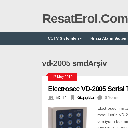
ResatErol.Com
CCTV Sistemleri
»
Hırsız Alarm Sisteml
vd-2005 smdArşiv
17 May 2019
Electrosec VD-2005 Serisi
5DEL1
Kitapçıklar
0 Yorum
Electrosec firma
modülünün VD-2
versiyonu bulu