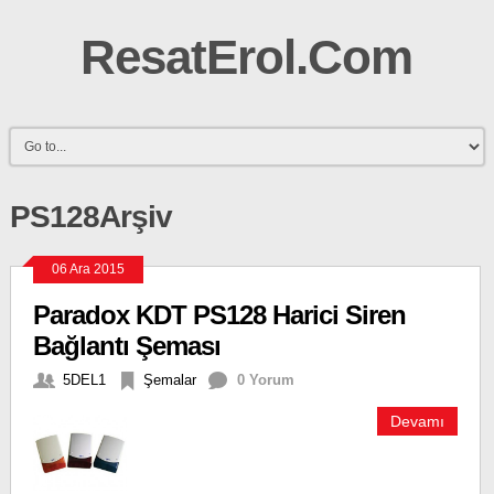
ResatErol.Com
PS128Arşiv
06 Ara 2015
Paradox KDT PS128 Harici Siren
Bağlantı Şeması
5DEL1
Şemalar
0 Yorum
Devamı