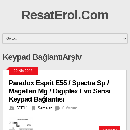
ResatErol.Com
Keypad BağlantıArşiv
20 Nis 2018
Paradox Esprit E55 / Spectra Sp /
Magellan Mg / Digiplex Evo Serisi
Keypad Bağlantısı
5DEL1
Şemalar
0 Yorum