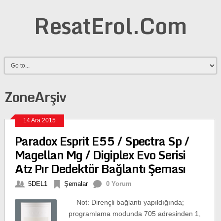
ResatErol.Com
ZoneArşiv
14 Ara 2015
Paradox Esprit E55 / Spectra Sp /
Magellan Mg / Digiplex Evo Serisi
Atz Pır Dedektör Bağlantı Şeması
5DEL1
Şemalar
0 Yorum
Not: Dirençli bağlantı yapıldığında;
programlama modunda 705 adresinden 1,