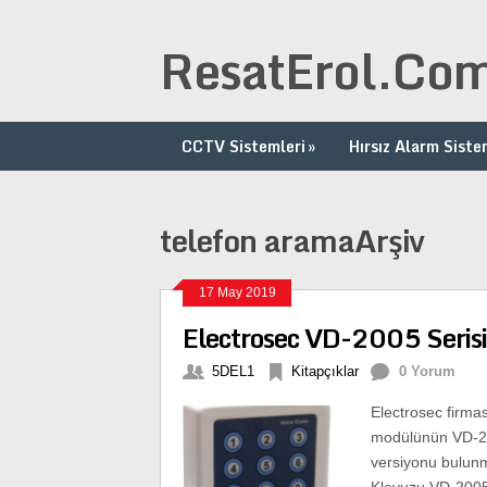
ResatErol.Co
CCTV Sistemleri
»
Hırsız Alarm Siste
telefon aramaArşiv
17 May 2019
Electrosec VD-2005 Serisi
5DEL1
Kitapçıklar
0 Yorum
Electrosec firma
modülünün VD-2
versiyonu bulu