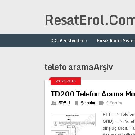
ResatErol.Co
CCTV Sistemleri
»
Hırsız Alarm Siste
telefo aramaArşiv
28 Nis 2018
TD200 Telefon Arama Mod
5DEL1
Şemalar
0 Yorum
PTT ==> Telefon ha
GND) ==> Panel Au
giriş uçlarıdır. 