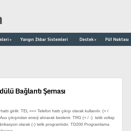
m
mleri
»
Yangın İhbar Sistemleri
Destek
»
Püf Noktası
ülü Bağlantı Şeması
ttı girilir. TEL ==> Telefon hattı çıkışı olarak kullanılır. (+ /
x çıkışından enerji alınarak beslenir. TRG (+ / -) tetik voltajı
Fabrikasyon olarak (-) tetik programlıdır. TD200 Programlama