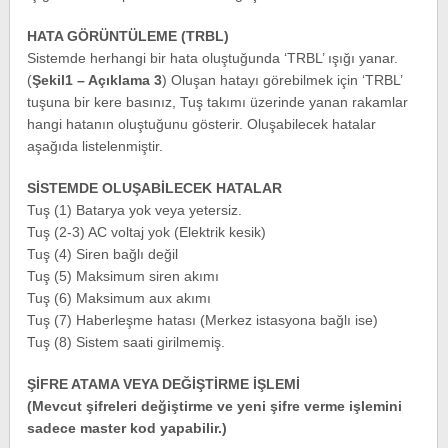
HATA GÖRÜNTÜLEME (TRBL)
Sistemde herhangi bir hata oluştuğunda ‘TRBL’ ışığı yanar.
(
Şekil1 – Açıklama 3
) Oluşan hatayı görebilmek için ‘TRBL’
tuşuna bir kere basınız, Tuş takımı üzerinde yanan rakamlar
hangi hatanın oluştuğunu gösterir. Oluşabilecek hatalar
aşağıda listelenmiştir.
SİSTEMDE OLUŞABİLECEK HATALAR
Tuş (1) Batarya yok veya yetersiz.
Tuş (2-3) AC voltaj yok (Elektrik kesik)
Tuş (4) Siren bağlı değil
Tuş (5) Maksimum siren akımı
Tuş (6) Maksimum aux akımı
Tuş (7) Haberleşme hatası (Merkez istasyona bağlı ise)
Tuş (8) Sistem saati girilmemiş.
ŞİFRE ATAMA VEYA DEĞİŞTİRME İŞLEMİ
(Mevcut şifreleri değiştirme ve yeni şifre verme işlemini
sadece master kod yapabilir.)