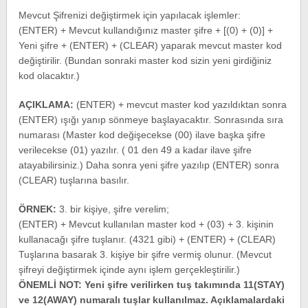
Mevcut Şifrenizi değiştirmek için yapılacak işlemler:
(ENTER) + Mevcut kullandığınız master şifre + [(0) + (0)] +
Yeni şifre + (ENTER) + (CLEAR) yaparak mevcut master kod
değiştirilir. (Bundan sonraki master kod sizin yeni girdiğiniz
kod olacaktır.)
AÇIKLAMA:
(ENTER) + mevcut master kod yazıldıktan sonra
(ENTER) ışığı yanıp sönmeye başlayacaktır. Sonrasında sıra
numarası (Master kod değişecekse (00) ilave başka şifre
verilecekse (01) yazılır. ( 01 den 49 a kadar ilave şifre
atayabilirsiniz.) Daha sonra yeni şifre yazılıp (ENTER) sonra
(CLEAR) tuşlarına basılır.
ÖRNEK:
3. bir kişiye, şifre verelim;
(ENTER) + Mevcut kullanılan master kod + (03) + 3. kişinin
kullanacağı şifre tuşlanır. (4321 gibi) + (ENTER) + (CLEAR)
Tuşlarına basarak 3. kişiye bir şifre vermiş olunur. (Mevcut
şifreyi değiştirmek içinde aynı işlem gerçekleştirilir.)
ÖNEMLİ NOT: Yeni şifre verilirken tuş takımında 11(STAY)
ve 12(AWAY) numaralı tuşlar kullanılmaz. Açıklamalardaki