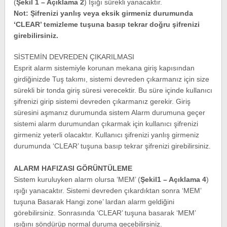
(
Şekil 1 – Açıklama 2
) Işığı sürekli yanacaktır.
Not: Şifrenizi yanlış veya eksik girmeniz durumunda
‘CLEAR’ temizleme tuşuna basıp tekrar doğru şifrenizi
girebilirsiniz.
SİSTEMİN DEVREDEN ÇIKARILMASI
Esprit alarm sistemiyle korunan mekana giriş kapısından
girdiğinizde Tuş takımı, sistemi devreden çıkarmanız için size
sürekli bir tonda giriş süresi verecektir. Bu süre içinde kullanıcı
şifrenizi girip sistemi devreden çıkarmanız gerekir. Giriş
süresini aşmanız durumunda sistem Alarm durumuna geçer
sistemi alarm durumundan çıkarmak için kullanıcı şifrenizi
girmeniz yeterli olacaktır. Kullanıcı şifrenizi yanlış girmeniz
durumunda ‘CLEAR’ tuşuna basıp tekrar şifrenizi girebilirsiniz.
ALARM HAFIZASI GÖRÜNTÜLEME
Sistem kuruluyken alarm olursa ‘MEM’ (
Şekil1 – Açıklama 4
)
ışığı yanacaktır. Sistemi devreden çıkardıktan sonra ‘MEM’
tuşuna Basarak Hangi zone’ lardan alarm geldiğini
görebilirsiniz. Sonrasında ‘CLEAR’ tuşuna basarak ‘MEM’
ışığını söndürüp normal duruma geçebilirsiniz.